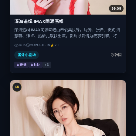
99:08
深海追缉·IMAX同源画幅
深海追缉·IMAX同源画幅由奉俊昊执导，沈腾、张译、安妮·海
瑟薇、谭卓、热依扎联袂出演。影片以爱情为叙事引擎，将故
事锚定在韩国，借东亚都市与邻里的张力推进人物抉择与反
101K
2020-11-15
7.1
转。2020年11月15日于韩国首映（贺岁档前后），片长160分
钟，适合喜欢强情节与细腻表演的观众。
番外小剧场
韩国
#爱情
#杜比
+
3
CN