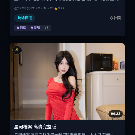
叙事引擎，将故事锚定在韩国，借东亚都市与邻里的张力推进
120K
2020-06-01
9.0
人物抉择与反转。2020年6月1日于韩国首映（暑期档），片
长142分钟，适合喜欢强情节与细腻表演的观众。
片场探班
韩国
#惊悚
#完结
+
3
JP
99:22
星河档案·高清完整版
星河档案·高清完整版是一部冒险向电视剧，由大卫·芬奇执