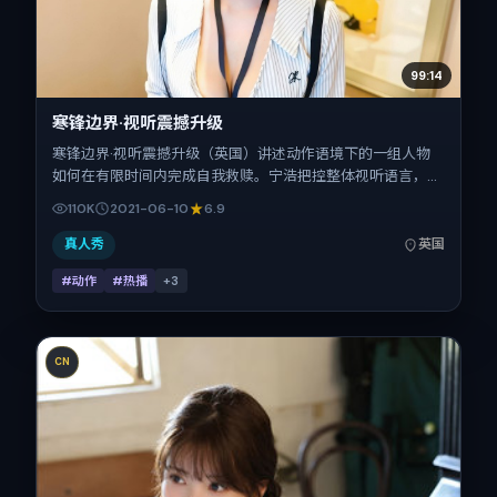
99:14
寒锋边界·视听震撼升级
寒锋边界·视听震撼升级（英国）讲述动作语境下的一组人物
如何在有限时间内完成自我救赎。宁浩把控整体视听语言，张
震、刘亦菲、雷佳音、白宇的表演层次丰富。影片定于 2021-
110K
2021-06-10
6.9
06-10 起陆续登陆院线与网络平台，暑期档公映，片长113分
钟。
真人秀
英国
#动作
#热播
+
3
CN