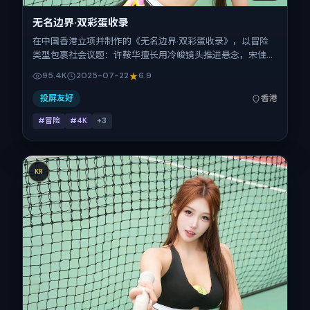
无名边界·双彩蛋收录
在中国香港立项并制作的《无名边界·双彩蛋收录》，以冒险
类型包裹社会议题：许鞍华擅长用冷峻镜头推进悬念，宋佳、
童瑶、金城武、安藤樱的对手戏为看点之一。上映时间：
95.4K
2025-07-22
6.9
2025-07-22；片长111分钟；适合关注现实质感与类型片结构
的观众。
投屏友好
香港
#冒险
#4K
+
3
KR