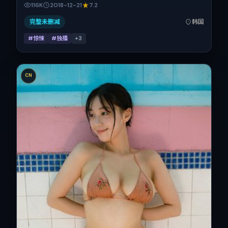
·麦康纳、瑛太、长泽雅美、倪妮、菅田将晖、安妮·海瑟薇的
116K
2018-12-21
7.2
表演层次丰富。影片定于 2018-12-21 起陆续登陆院线与网络
平台，贺岁档前后公映，片长133分钟。
完整未删减
韩国
#惊悚
#独播
+
3
CN