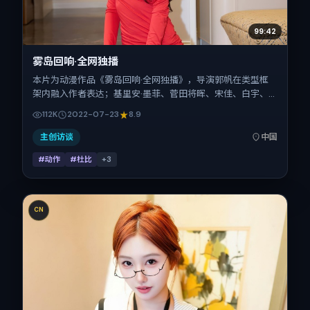
99:42
雾岛回响·全网独播
本片为动漫作品《雾岛回响·全网独播》，导演郭帆在类型框
架内融入作者表达；基里安·墨菲、菅田将晖、宋佳、白宇、
郑秀文、童瑶在片中承担多重关系线。故事类型为动作，主拍
112K
2022-07-23
8.9
摄地与出品背景为中国大陆。上映时间 2022年7月23日（公
映登记日 2022-07-23），全片104分钟，节奏张弛有度。
主创访谈
中国
#动作
#杜比
+
3
CN