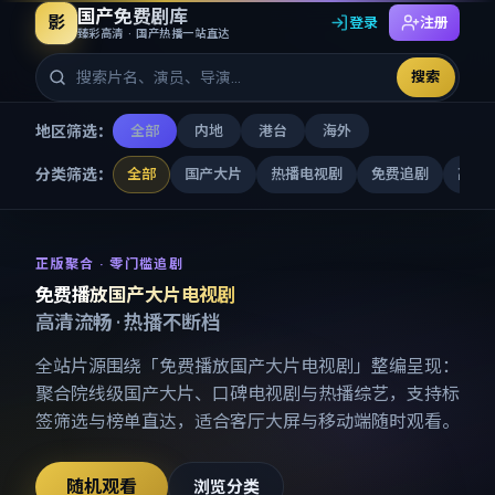
国产免费剧库
影
登录
注册
臻彩高清 · 国产热播一站直达
搜索
地区筛选：
全部
内地
港台
海外
分类筛选：
全部
国产大片
热播电视剧
免费追剧
高清
免费播放国产大片电视剧
-
国产
正版聚合 · 零门槛追剧
免费播放国产大片电视剧
高清流畅 · 热播不断档
全站片源围绕「
免费播放国产大片电视剧
」整编呈现：
聚合院线级国产大片、口碑电视剧与热播综艺，支持标
签筛选与榜单直达，适合客厅大屏与移动端随时观看。
随机观看
浏览分类