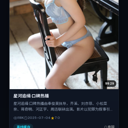
99:29
星河追缉·口碑热播
星河追缉·口碑热播由奉俊昊执导，齐溪、刘亦菲、小松菜
奈、蒋奇明、河正宇、周迅联袂出演。影片以犯罪为叙事引
擎，将故事锚定在泰国，借当代中国的现实肌理推进人物抉择
118K
2025-07-04
7.0
与反转。2025年7月4日于泰国首映（暑期档），片长134分
钟，适合喜欢强情节与细腻表演的观众。
离线缓存
泰国