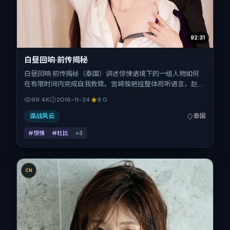
92:31
白昼回响·前传揭秘
白昼回响·前传揭秘（泰国）讲述惊悚语境下的一组人物如何
在有限时间内完成自我救赎。宫崎骏把控整体视听语言，赵丽
颖、刘亦菲、咏梅、刘诗诗、河正宇、易烊千玺的表演层次丰
99.4K
2016-11-24
8.0
富。影片定于 2016-11-24 起陆续登陆院线与网络平台，贺岁
档前后公映，片长92分钟。
谍战风云
泰国
#惊悚
#杜比
+
3
CN