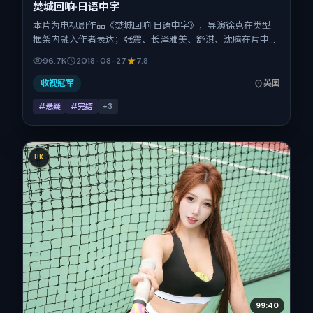
焚城回响·日语中字
本片为电视剧作品《焚城回响·日语中字》，导演徐克在类型
框架内融入作者表达；张震、长泽雅美、舒淇、沈腾在片中承
担多重关系线。故事类型为悬疑，主拍摄地与出品背景为英
96.7K
2018-08-27
7.8
国。上映时间 2018年8月27日（公映登记日 2018-08-
27），全片167分钟，节奏张弛有度。
收视冠军
英国
#悬疑
#完结
+
3
HK
99:40