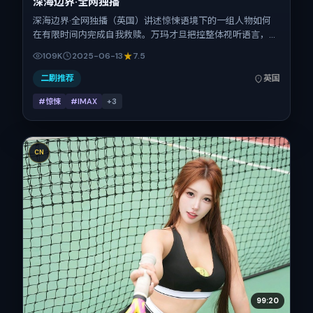
深海边界·全网独播
深海边界·全网独播（英国）讲述惊悚语境下的一组人物如何
在有限时间内完成自我救赎。万玛才旦把控整体视听语言，周
迅、辛芷蕾、柯震东、赵丽颖的表演层次丰富。影片定于
109K
2025-06-13
7.5
2025-06-13 起陆续登陆院线与网络平台，暑期档公映，片长
95分钟。
二刷推荐
英国
#惊悚
#IMAX
+
3
CN
99:20