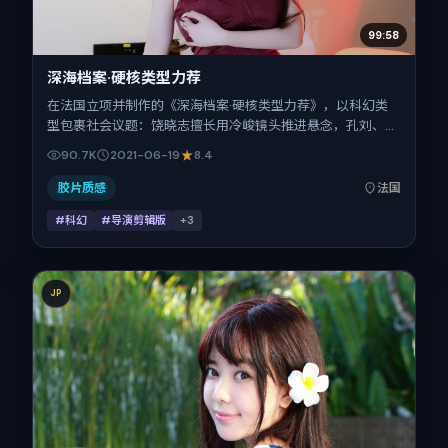
99:58
深海档案·硬核类型力荐
在法国立项并制作的《深海档案·硬核类型力荐》，以科幻类
型包裹社会议题：饶晓志擅长用冷峻镜头推进悬念，孔刘、咏
梅、郑秀文、赵丽颖的对手戏为看点之一。上映时间：2021-
90.7K
2021-06-19
8.4
06-19；片长146分钟；适合关注现实质感与类型片结构的观
众。
胶片质感
法国
#科幻
#导演剪辑版
+
3
JP