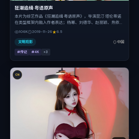
狂潮追缉·粤语原声
本片为综艺作品《狂潮追缉·粤语原声》，导演昆汀·塔伦蒂诺
在类型框架内融入作者表达；杨幂、刘德华、赵丽颖、热依
扎、张震在片中承担多重关系线。故事类型为传记，主拍摄地
106K
2019-11-26
6.5
与出品背景为中国大陆。上映时间 2019年11月26日（公映登
记日 2019-11-26），全片116分钟，节奏张弛有度。
文明观影
中国
#传记
#4K
+
3
CN