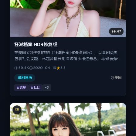
99:47
狂潮档案·HDR修复版
在美国立项并制作的《狂潮档案·HDR修复版》，以喜剧类型
包裹社会议题：林超贤擅长用冷峻镜头推进悬念，马修·麦康
纳、张家辉、张译、宋佳、周冬雨的对手戏为看点之一。上映
89.4K
2020-04-16
8.8
时间：2020-04-16；片长140分钟；适合关注现实质感与类
型片结构的观众。
追剧日历
美国
#喜剧
#杜比
+
3
CN