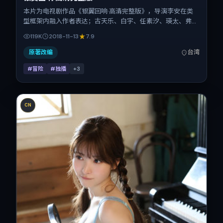
本片为电视剧作品《银翼回响·高清完整版》，导演李安在类
型框架内融入作者表达；古天乐、白宇、任素汐、瑛太、弗洛
伦斯·皮尤、梁朝伟在片中承担多重关系线。故事类型为冒
119K
2018-11-13
7.9
险，主拍摄地与出品背景为中国台湾。上映时间 2018年11月13
日（公映登记日 2018-11-13），全片170分钟，节奏张弛有
原著改编
台湾
度。
#冒险
#独播
+
3
CN