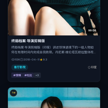
99:06
终局档案·导演剪辑版
终局档案·导演剪辑版（印度）讲述惊悚语境下的一组人物如
何在有限时间内完成自我救赎。丹尼斯·维伦纽瓦把控整体视
听语言，黄渤、全智贤、王凯、基里安·墨菲、齐溪、刘青云
113K
2018-04-11
9.3
的表演层次丰富。影片定于 2018-04-11 起陆续登陆院线与网
络平台，春季档公映，片长126分钟。
客厅影院
印度
#惊悚
#杜比
+
3
TW