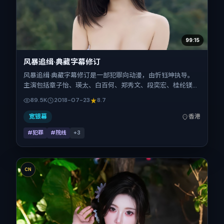
99:15
风暴追缉·典藏字幕修订
风暴追缉·典藏字幕修订是一部犯罪向动漫，由忻钰坤执导。
主演包括章子怡、瑛太、白百何、郑秀文、段奕宏、桂纶镁。
作品主要在中国香港取景与发行，2018年暑期档与观众见
89.5K
2018-07-23
8.7
面，首映日期 2018-07-23，正片时长162分钟。
宽银幕
香港
#犯罪
#院线
+
3
CN