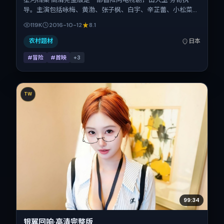
导。主演包括咏梅、黄渤、张子枫、白宇、辛芷蕾、小松菜
奈。作品主要在日本取景与发行，2016年国庆档前后与观众
119K
2016-10-12
8.1
见面，首映日期 2016-10-12，正片时长141分钟。
农村题材
日本
#冒险
#首映
+
3
TW
99:34
银翼回响·高清完整版