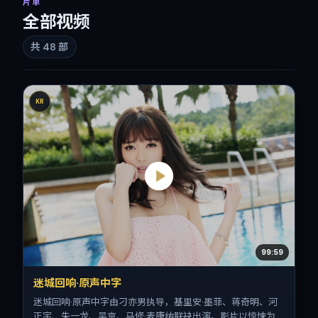
片单
全部视频
共
48
部
KR
99:59
迷城回响·原声中字
迷城回响·原声中字由刁亦男执导，基里安·墨菲、蒋奇明、河
正宇、朱一龙、吴京、马修·麦康纳联袂出演。影片以惊悚为