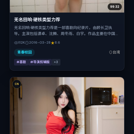
99:32
无名回响·硬核类型力荐
无名回响·硬核类型力荐是一部喜剧向纪录片，由顾长卫执
导。主演包括谭卓、沈腾、周冬雨、白宇。作品主要在中国台
湾取景与发行，2016年春节档前后与观众见面，首映日期
112K
2016-03-28
8.6
2016-03-28，正片时长170分钟。
青春校园
台湾
#喜剧
#导演剪辑版
+
3
CN