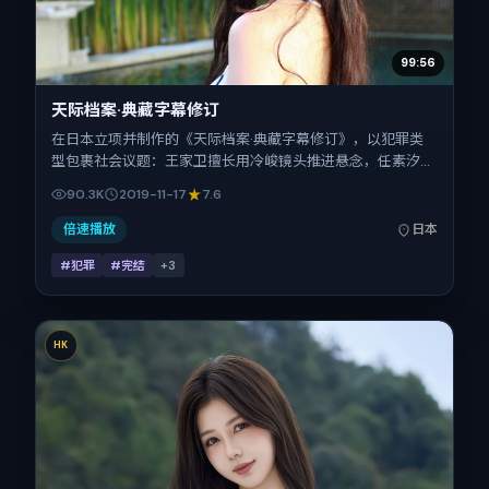
99:56
天际档案·典藏字幕修订
在日本立项并制作的《天际档案·典藏字幕修订》，以犯罪类
型包裹社会议题：王家卫擅长用冷峻镜头推进悬念，任素汐、
段奕宏、王景春、周迅、孔刘的对手戏为看点之一。上映时
90.3K
2019-11-17
7.6
间：2019-11-17；片长113分钟；适合关注现实质感与类型片结
构的观众。
倍速播放
日本
#犯罪
#完结
+
3
HK