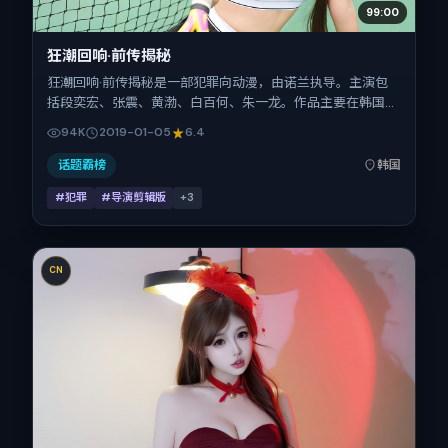
99:00
狂潮回响·前传揭秘
狂潮回响·前传揭秘是一部犯罪向动漫，由诺兰执导。主演包
括段奕宏、张震、黄渤、白百何、朱一龙。作品主要在韩国取
景与发行，2019年春节档前后与观众见面，首映日期 2019-
94K
2019-01-05
6.4
01-05，正片时长131分钟。
话题霸榜
韩国
#犯罪
#导演剪辑版
+
3
CN