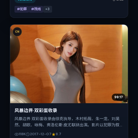
#犯罪
#院线
+
3
CN
99:17
风暴边界·双彩蛋收录
风暴边界·双彩蛋收录由徐克执导，木村拓哉、朱一龙、刘昊
然、胡歌、咏梅、弗洛伦斯·皮尤联袂出演。影片以犯罪为叙
事引擎，将故事锚定在泰国，借当代中国的现实肌理推进人物
118K
2017-12-07
8.7
抉择与反转。2017年12月7日于泰国首映（贺岁档前后），片