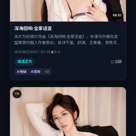
99:51
深海回响·全家适宜
本片为纪录片作品《深海回响·全家适宜》，导演乌尔善在类
型框架内融入作者表达；易烊千玺、舒淇、王景春、郑秀文、
倪妮、弗洛伦斯·皮尤在片中承担多重关系线。故事类型为悬
101K
2017-01-13
9.0
疑，主拍摄地与出品背景为法国。上映时间 2017年1月13日
（公映登记日 2017-01-13），全片102分钟，节奏张弛有度。
高清正片
法国
#悬疑
#首映
+
3
CN