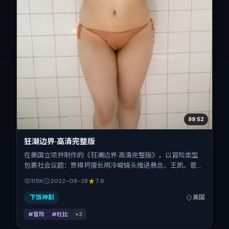
99:52
狂潮边界·高清完整版
在美国立项并制作的《狂潮边界·高清完整版》，以冒险类型
包裹社会议题：贾樟柯擅长用冷峻镜头推进悬念，王凯、菅田
将晖、周迅、小松菜奈、张震的对手戏为看点之一。上映时
115K
2022-08-28
7.6
间：2022-08-28；片长121分钟；适合关注现实质感与类型
片结构的观众。
下饭神剧
美国
#冒险
#杜比
+
3