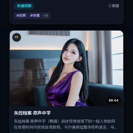
长129分钟，适合喜欢强情节与细腻表演的观众。
热搜同款
泰国
#犯罪
#热播
+
3
KR
99:44
失控档案·原声中字
失控档案·原声中字（韩国）讲述惊悚语境下的一组人物如何
在有限时间内完成自我救赎。乌尔善把控整体视听语言，马修