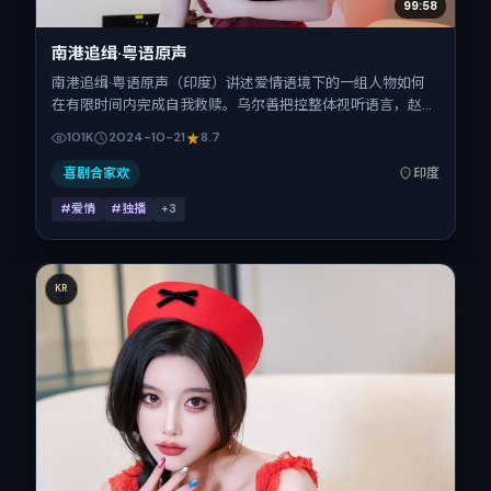
99:58
南港追缉·粤语原声
南港追缉·粤语原声（印度）讲述爱情语境下的一组人物如何
在有限时间内完成自我救赎。乌尔善把控整体视听语言，赵
涛、白百何、张震、汤唯的表演层次丰富。影片定于 2024-
101K
2024-10-21
8.7
10-21 起陆续登陆院线与网络平台，国庆档前后公映，片长131
分钟。
喜剧合家欢
印度
#爱情
#独播
+
3
KR